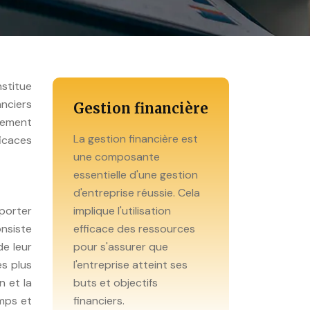
stitue
anciers
Gestion financière
pement
La gestion financière est
ficaces
une composante
essentielle d'une gestion
d'entreprise réussie. Cela
mporter
implique l'utilisation
onsiste
efficace des ressources
de leur
pour s'assurer que
es plus
l'entreprise atteint ses
n et la
buts et objectifs
emps et
financiers.