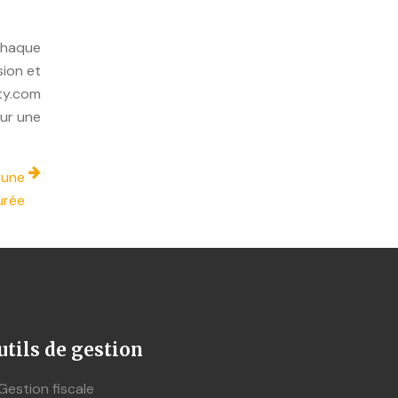
 chaque
sion et
ity.com
our une
 une
urée
utils de gestion
Gestion fiscale