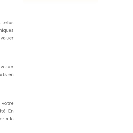
 telles
hniques
évaluer
valuer
jets en
r votre
ité. En
orer la