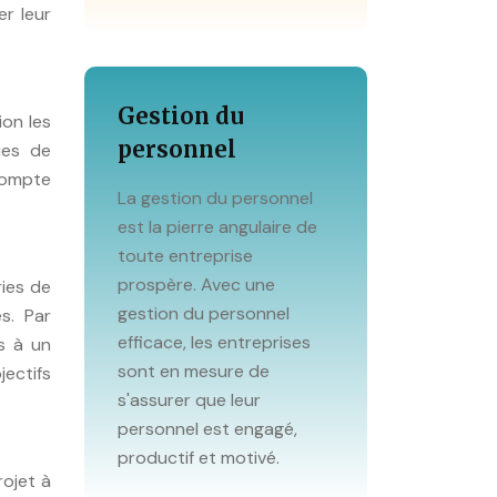
er leur
Gestion du
ion les
personnel
ues de
 compte
La gestion du personnel
est la pierre angulaire de
toute entreprise
prospère. Avec une
ries de
gestion du personnel
s. Par
efficace, les entreprises
s à un
sont en mesure de
jectifs
s'assurer que leur
personnel est engagé,
productif et motivé.
rojet à